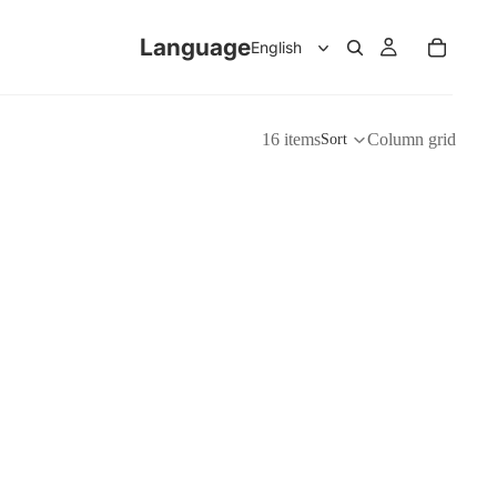
Language
16 items
Column grid
Sort