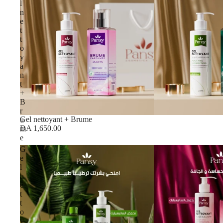
l
n
e
t
t
o
y
a
n
t
+
B
r
Gel nettoyant + Brume
u
DA 1,650.00
m
e
G
e
l
n
e
t
t
o
y