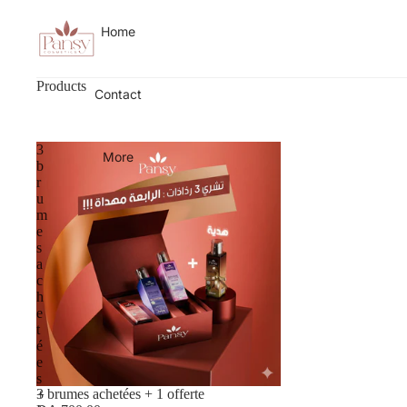
Home
Products
Contact
3
More
b
r
u
m
e
s
a
c
h
e
t
é
e
s
3 brumes achetées + 1 offerte
+