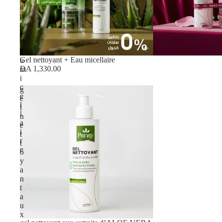
a
n
t
+
E
a
Gel nettoyant + Eau micellaire
u
DA 1,330.00
m
i
c
g
e
e
l
l
l
n
a
e
i
t
r
t
e
o
y
a
n
t
a
u
x