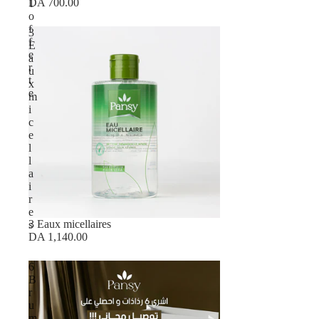
DA 700.00
1
o
f
3
f
E
e
a
r
u
t
x
e
m
i
c
e
l
l
a
i
r
e
3 Eaux micellaires
s
DA 1,140.00
6
B
r
u
m