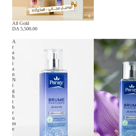
All Gold
DA 5,500.00
A
r
a
b
i
a
n
N
i
g
h
t
b
r
u
m
e