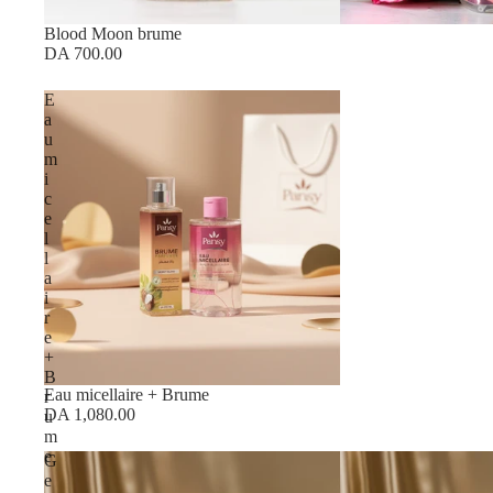
Blood Moon brume
DA 700.00
E
a
u
m
i
c
e
l
l
a
i
r
e
+
B
Eau micellaire + Brume
r
DA 1,080.00
u
m
e
G
e